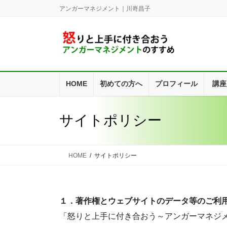
コ
ナ
アンガーマネジメント｜川嵜昌子
ン
ビ
テ
ゲ
ン
ー
ツ
シ
に
ョ
移
ン
HOME
初めての方へ
プロフィール
講座
動
に
移
動
サイトポリシー
HOME
サイトポリシー
１．著作権とウェブサイトのデータ等のご利
「怒りと上手に付き合おう～アンガーマネジ