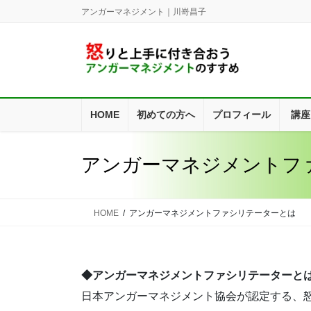
コ
ナ
アンガーマネジメント｜川嵜昌子
ン
ビ
テ
ゲ
ン
ー
ツ
シ
に
ョ
移
ン
HOME
初めての方へ
プロフィール
講座
動
に
移
動
アンガーマネジメントフ
HOME
アンガーマネジメントファシリテーターとは
◆アンガーマネジメントファシリテーターと
日本アンガーマネジメント協会が認定する、